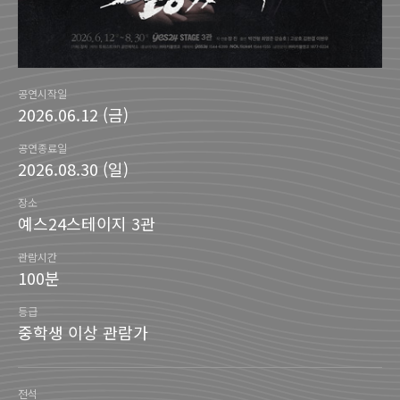
공연시작일
2026.06.12 (금)
공연종료일
2026.08.30 (일)
장소
예스24스테이지 3관
관람시간
100분
등급
중학생 이상 관람가
전석