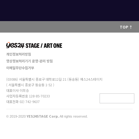
TOP ↑
개인정보처리방침
영상정보처리기기 운영·관리 방침
이메일무단수집거부
(03086) 서울특별시 종로구 대학로12길 21 (동숭동) 예스24스테이지
( 서울특별시 종로구 동숭동 1-52 )
대표이사 이희승
사업자등록번호 128-85-70233
대표전화 02) 742-9637
YES24STAGE Corp.
© 2019-2020
All rights reserved.