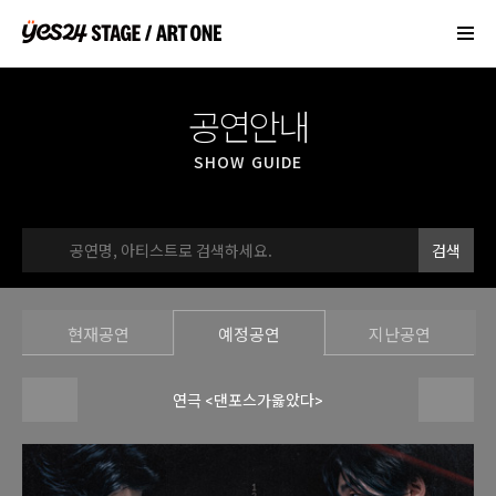
▼
공연안내
▼
SHOW GUIDE
▼
검색
▼
▼
현재공연
예정공연
지난공연
연극 <댄포스가옳았다>