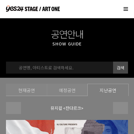
▼
공연안내
▼
SHOW GUIDE
▼
검색
▼
▼
현재공연
예정공연
지난공연
뮤지컬 <잔다르크>