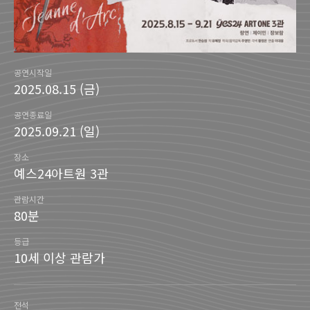
공연시작일
2025.08.15 (금)
공연종료일
2025.09.21 (일)
장소
예스24아트원 3관
관람시간
80분
등급
10세 이상 관람가
전석