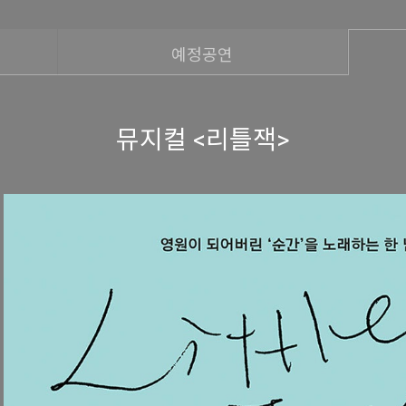
예정공연
뮤지컬 <리틀잭>