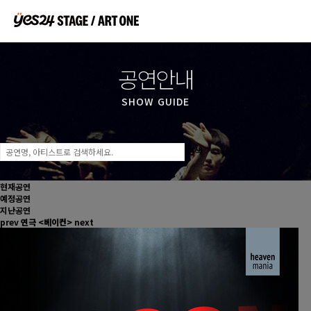
▼
공연안내
▼
SHOW GUIDE
▼
검색
▼
현재공연
예정공연
▼
지난공연
prev
연극 <베이컨>
next